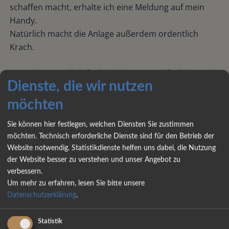
schaffen macht, erhalte ich eine Meldung auf mein
Handy.
Natürlich macht die Anlage außerdem ordentlich
Krach.
Besonders nützlich finde ich die Ortungsfunktion und
Dienste, die wir nutzen
die Möglichkeit, den Motor des Fahrzeugs aus der
Ferne per Handy zu stoppen.
möchten
Sollte mein Fahrzeug tatsächlich einmal gestohlen
werden, kann ich jederzeit per Handy dafür sorgen,
Sie können hier festlegen, welchen Diensten Sie zustimmen
möchten. Technisch erforderliche Dienste sind für den Betrieb der
dass der Motor an der nächsten Ampel ausgeht und
Website notwendig. Statistikdienste helfen uns dabei, die Nutzung
sich das Fahrzeug nicht mehr starten lässt.
der Website besser zu verstehen und unser Angebot zu
verbessern.
Beim Reisen ist es wie beim Traden.
Um mehr zu erfahren, lesen Sie bitte unsere
Man sollte nicht überängstlich sein.
Datenschutzerklärung
.
Sich gut abzusichern ist aber immer von Vorteil.
Statistik