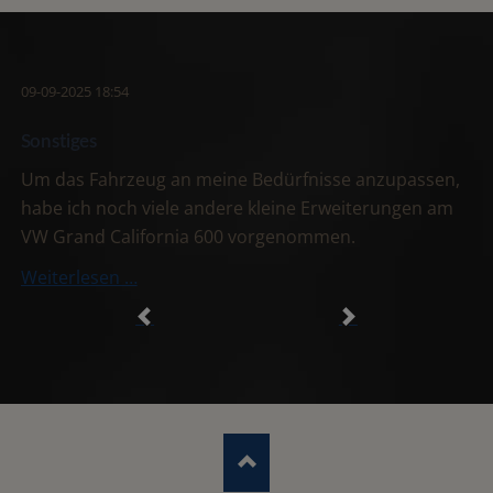
09-09-2025 18:54
Sonstiges
Um das Fahrzeug an meine Bedürfnisse anzupassen,
habe ich noch viele andere kleine Erweiterungen am
VW Grand California 600 vorgenommen.
Sonstiges
Weiterlesen …