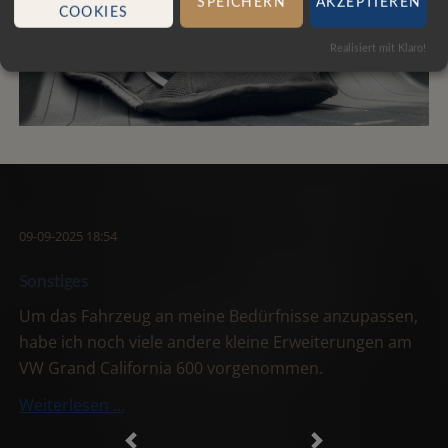
SPEICHERN
AKZEPTIEREN
COOKIES
Realisiert mit Klaro!
09-09-2025 18:54
Sonstiges
Um das Fahrzeug an meine Bedürfnisse anzupassen,
habe ich noch viele andere kleine Erweiterungen am
VW Grand California 600 vorgenommen.
Sonstiges
Weiterlesen …