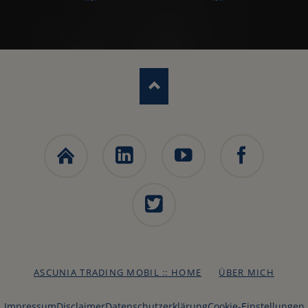
Ascunia
LinkedIn
YouTube
Facebook
Trading
Webseite
X
NAVIGATION
ASCUNIA TRADING MOBIL :: HOME
ÜBER MICH
ÜBERSPRINGEN
Impressum
Disclaimer
Datenschutzerklärung
Cookie-Einstellungen