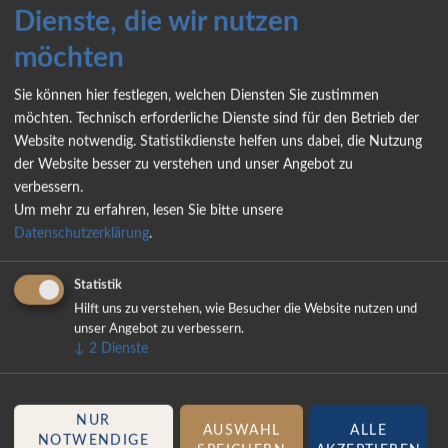
Dienste, die wir nutzen
Jetzt habe ich einen kleinen Knopf links unten am
Fahrersitz.
möchten
In das Elektroventil ist eine kleine WLAN-Kamera
integriert.
Sie können hier festlegen, welchen Diensten Sie zustimmen
möchten. Technisch erforderliche Dienste sind für den Betrieb der
So kann ich bequem vom Fahrersitz aus das Ventil
Website notwendig. Statistikdienste helfen uns dabei, die Nutzung
öffnen oder schließen.
der Website besser zu verstehen und unser Angebot zu
Auf der Kamera sehe ich vor der Entsorgung, ob ich
verbessern.
korrekt rangiert habe.
Um mehr zu erfahren, lesen Sie bitte unsere
Datenschutzerklärung
.
Statistik
Hilft uns zu verstehen, wie Besucher die Website nutzen und
unser Angebot zu verbessern.
↓
2
Dienste
NUR
AUSWAHL
ALLE
NOTWENDIGE