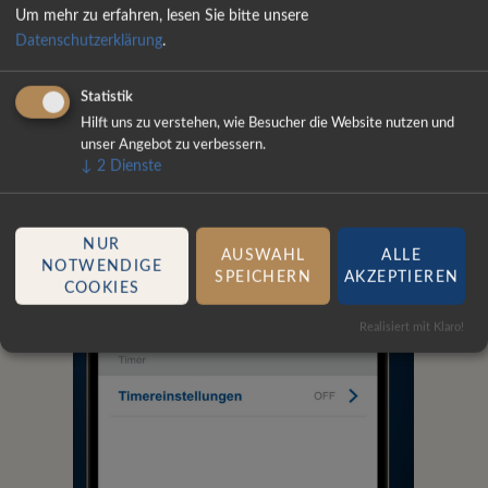
– jedenfalls noch.
Um mehr zu erfahren, lesen Sie bitte unsere
Datenschutzerklärung
.
Statistik
Hilft uns zu verstehen, wie Besucher die Website nutzen und
unser Angebot zu verbessern.
↓
2
Dienste
NUR
AUSWAHL
ALLE
NOTWENDIGE
SPEICHERN
AKZEPTIEREN
COOKIES
Realisiert mit Klaro!