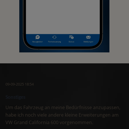
09-09-2025 18:54
Sonstiges
Um das Fahrzeug an meine Bedürfnisse anzupassen,
habe ich noch viele andere kleine Erweiterungen am
VW Grand California 600 vorgenommen.