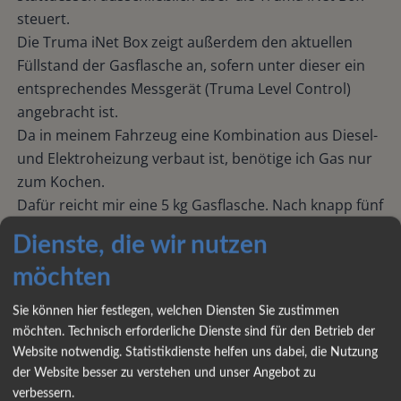
steuert.
Die Truma iNet Box zeigt außerdem den aktuellen
Füllstand der Gasflasche an, sofern unter dieser ein
entsprechendes Messgerät (Truma Level Control)
angebracht ist.
Da in meinem Fahrzeug eine Kombination aus Diesel-
und Elektroheizung verbaut ist, benötige ich Gas nur
zum Kochen.
Dafür reicht mir eine 5 kg Gasflasche. Nach knapp fünf
Jahren ist diese immer noch zu etwa 75 % voll.
Dienste, die wir nutzen
Ich finde das sehr komfortabel.
möchten
Gas zum Heizen kam für mich nicht infrage, da ich
keine Lust habe, regelmäßig 20 kg schwere
Sie können hier festlegen, welchen Diensten Sie zustimmen
Gasflaschen hin- und herzuschleppen.
möchten. Technisch erforderliche Dienste sind für den Betrieb der
Außerdem sind die Adapter für die Gasflaschen in den
Website notwendig. Statistikdienste helfen uns dabei, die Nutzung
europäischen Ländern unterschiedlich.
der Website besser zu verstehen und unser Angebot zu
Diesel ist dagegen immer und überall leicht verfügbar
verbessern.