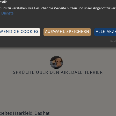
istik
ft uns zu verstehen, wie Besucher die Website nutzen und unser Angebot zu ver
2
Dienste
WENDIGE COOKIES
AUSWAHL SPEICHERN
ALLE AKZ
f all trades, master o
Real
SPRÜCHE ÜBER DEN AIREDALE TERRIER
peltes Haarkleid. Das hat