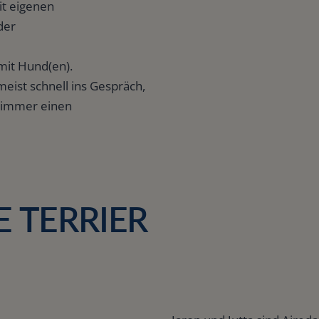
it eigenen
der
mit Hund(en).
ist schnell ins Gespräch,
 immer einen
E TERRIER