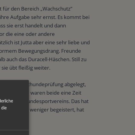
 ist für den Bereich „Wachschutz”
ihre Aufgabe sehr ernst. Es kommt bei
ss sie erst handelt und dann
vor die eine oder andere
lich ist Jutta aber eine sehr liebe und
enormem Bewegungsdrang. Freunde
b auch das Duracell-Häschen. Still zu
 sie übt fleißig weiter.
h die Begleithundeprüfung abgelegt,
en. Außerdem waren beide eine Zeit
Gruppe des Hundesportvereins. Das hat
erliche
 die
ht. Jaron war weniger begeistert, hat