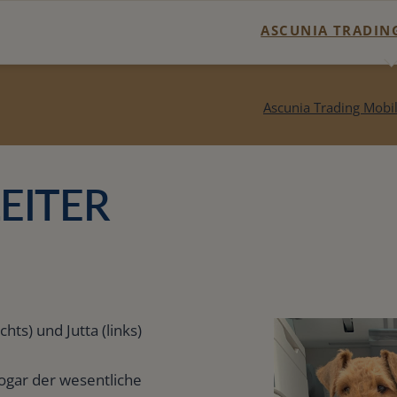
ASCUNIA TRADING
Trading Potenzial C
Ascunia Trading Mobi
Trading-Potenzial
Handelssysteme
EITER
Kontakt
Suche
Sitemap
ts) und Jutta (links)
Newsletter :: Tra
sogar der wesentliche
Trading-Technik