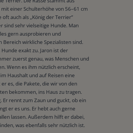
ale Terrier. Die Rasse stammt aus
er mit einer Schulterhöhe von 56–61 cm
 oft auch als „König der Terrier”
er sind sehr vielseitige Hunde. Man
alles gern ausprobieren und
Bereich wirkliche Spezialisten sind.
 Hunde exakt zu. Jaron ist der
immer zuerst genau, was Menschen und
. Wenn es ihm nützlich erscheint,
t im Haushalt und auf Reisen eine
 er es, die Pakete, die wir von den
sten bekommen, ins Haus zu tragen.
. Er rennt zum Zaun und guckt, ob ein
bringt er es uns. Er hebt auch gerne
fallen lassen. Außerdem hilft er dabei,
nden, was ebenfalls sehr nützlich ist.