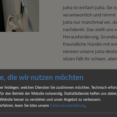
Jutta ist einfach Jutta. Sie
verantwortlich und nimmt 
Jutta nur manchmal vor, da
nachdenkt. Das stellt uns 
Herausforderung. Grundsätz
freundliche Hündin mit 
nennen unsere Jutta deshal
sitzen fällt ihr schwer, aber
Mit beiden Hunden habe ic
e, die wir nutzen möchten
als sie 15 Monate alt war
lang in der Schutzdienst-
ier festlegen, welchen Diensten Sie zustimmen möchten. Technisch erford
für den Betrieb der Website notwendig. Statistikdienste helfen uns dabei,
Jutta sehr viel Spaß gemac
Website besser zu verstehen und unser Angebot zu verbessern.
aber brav mitgemacht.
rfahren, lesen Sie bitte unsere
Datenschutzerklärung
.