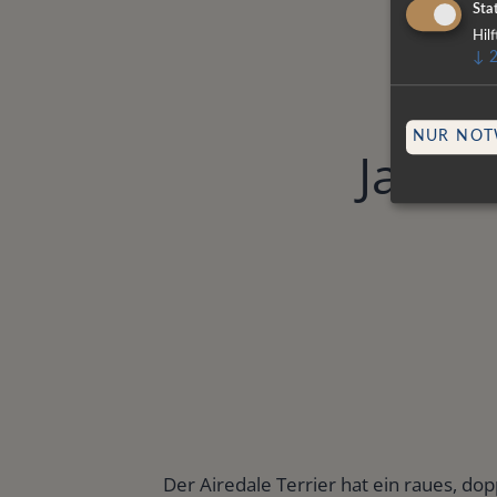
Stat
Hil
↓
s nur
NUR NOT
Jack o
Der Airedale Terrier hat ein raues, dop