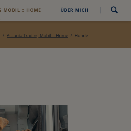
Navigation
 MOBIL :: HOME
ÜBER MICH
überspringen
heck
l
Ascunia Trading Mobil :: Home
Hunde
-Check buchen
ding Mobil