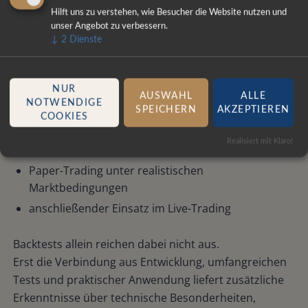
Kompromisse einzugehen. Bevor ein Handelssystem
Hilft uns zu verstehen, wie Besucher die Website nutzen und
unser Angebot zu verbessern.
in der Praxis eingesetzt wird, sollte es umfangreich
↓
2
Dienste
geprüft werden. Dazu gehören unter anderem:
Backtests über historische Marktdaten
NUR
AUSWAHL
ALLE
NOTWENDIGE
Prüfungen mit unterschiedlichen Datenquellen
SPEICHERN
AKZEPTIEREN
COOKIES
Datenfeed-Simulationen
Realisiert mit Klaro!
Order-Simulationen
Paper-Trading unter realistischen
Marktbedingungen
anschließender Einsatz im Live-Trading
Backtests allein reichen dabei nicht aus.
Erst die Verbindung aus Entwicklung, umfangreichen
Tests und praktischer Anwendung liefert zusätzliche
Erkenntnisse über technische Besonderheiten,