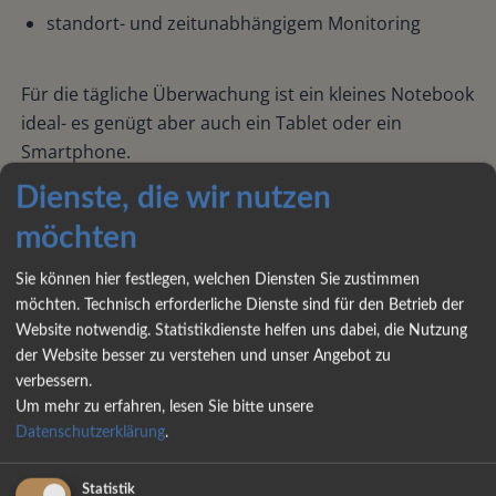
standort- und zeitunabhängigem Monitoring
Für die tägliche Überwachung ist ein kleines Notebook
ideal- es genügt aber auch ein Tablet oder ein
Smartphone.
Dadurch entsteht die Flexibilität, Trading mit einem
Dienste, die wir nutzen
mobilen Lebensstil zu verbinden, ohne auf
möchten
professionelle Abläufe verzichten zu müssen.
Sie können hier festlegen, welchen Diensten Sie zustimmen
möchten. Technisch erforderliche Dienste sind für den Betrieb der
Website notwendig. Statistikdienste helfen uns dabei, die Nutzung
GRÜNDLICH GETESTET – NICHT
der Website besser zu verstehen und unser Angebot zu
verbessern.
NUR THEORETISCH ENTWICKELT
Um mehr zu erfahren, lesen Sie bitte unsere
Datenschutzerklärung
.
Ein mobiler Lebensstil bedeutet nicht, bei der Qualität
Statistik