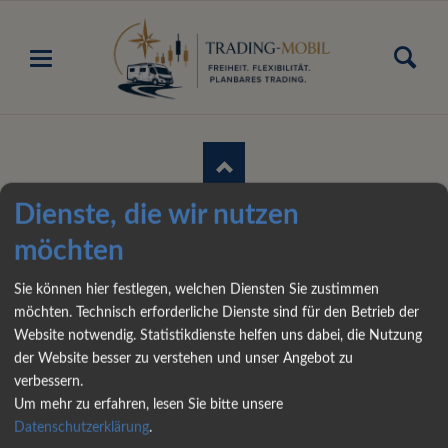
Dienste, die wir nutzen
möchten
Sie können hier festlegen, welchen Diensten Sie zustimmen
Ascunia
LinkedIn
YouTube
Facebook
möchten. Technisch erforderliche Dienste sind für den Betrieb der
Trading
Website notwendig. Statistikdienste helfen uns dabei, die Nutzung
Webseite
der Website besser zu verstehen und unser Angebot zu
X
verbessern.
Um mehr zu erfahren, lesen Sie bitte unsere
Datenschutzerklärung
.
NAVIGATION
ASCUNIA TRADING MOBIL :: HOME
ÜBER MICH