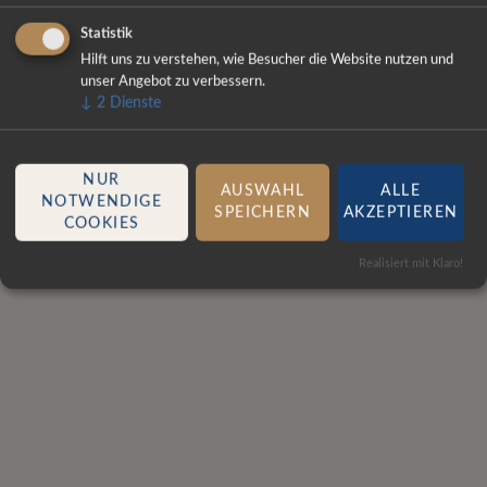
ÜBERSPRINGEN
Statistik
Impressum
Disclaimer
Datenschutzerklärung
Cookie-Einstellungen
Hilft uns zu verstehen, wie Besucher die Website nutzen und
© Copyright 2003-2026 Ascunia Trading :: Anke
unser Angebot zu verbessern.
Sacharow
↓
2
Dienste
NUR
AUSWAHL
ALLE
NOTWENDIGE
SPEICHERN
AKZEPTIEREN
COOKIES
Realisiert mit Klaro!