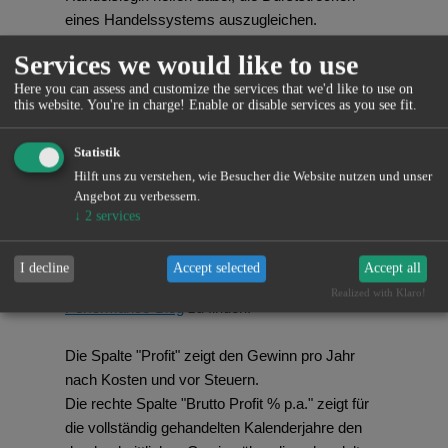
eines Handelssystems auszugleichen.
Dankbarkeit für das Erreichte, Demut und
Services we would like to use
Respekt vor dem Markt, Geduld, Beharrlichkeit,
Here you can assess and customize the services that we'd like to use on
Disziplin und nicht zuletzt Freude am Traden
this website. You're in charge! Enable or disable services as you see fit.
sind Eigenschaften, die aus einem Trader
schneller einen nachhaltig erfolgreichen Trader
Statistik
machen.
Hilft uns zu verstehen, wie Besucher die Website nutzen und unser
Die folgende Tabelle zeigt meine
Angebot zu verbessern.
Jahresergebnisse seit dem Start des Live-
↓
2
services
Handels mit automatischer Orderaufgabe im
FDAX im Oktober 2013.
I decline
Accept selected
Accept all
Die einzelnen Jahresberichte sind im
Realized with Klaro!
Performance-Blog
zu finden.
Die Spalte "Profit" zeigt den Gewinn pro Jahr
nach Kosten und vor Steuern.
Die rechte Spalte "Brutto Profit % p.a." zeigt für
die vollständig gehandelten Kalenderjahre den